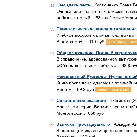
Нам здесь жить
, Костюченко Елена Г
32
Очерки Костюченко то, что можно назв
работы, который… 58 грн (только Украи
Психологическое консультирование
33
Учебное пособие отличает системный п
В нем дается… 119 руб
электронная кни
Обществознание. Полный справочник
34
В справочнике, адресованном выпускни
«Обществознание» в объеме… 49.9 р
Неизвестный Рузвельт. Нужен новый
35
Книга посвящена одному из величайших
многом… 89.9 руб
электронная книга
Сокровенное сказание
, Чингисхан (2
36
Новый том серии "Великие правители" 
Монгольской… 668 руб
Записки Простодушного
, Аркадий Ав
37
В настоящем издании представлены пр